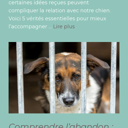
certaines idées reçues peuvent
compliquer la relation avec notre chien.
Voici 5 vérités essentielles pour mieux
l’accompagner …
Lire plus
Comprendre l’abandon :